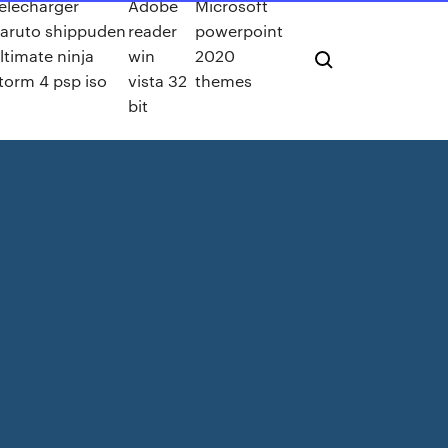
elecharger
Adobe
Microsoft
aruto shippuden
reader
powerpoint
ltimate ninja
win
2020
torm 4 psp iso
vista 32
themes
bit