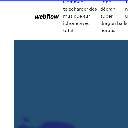
Comment
Fond
T
telecharger des
décran
n
musique sur
super
u
iphone avec
dragon ball
s
total
heroes