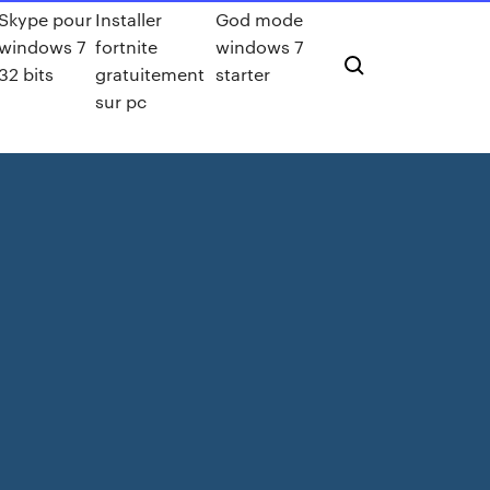
Skype pour
Installer
God mode
windows 7
fortnite
windows 7
32 bits
gratuitement
starter
sur pc