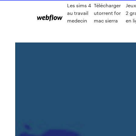
Les sims 4
Télécharger
Jeux
au travail
utorrent for
2 gr
medecin
mac sierra
en l