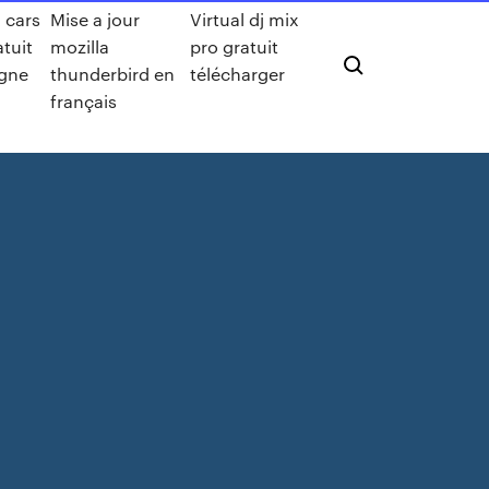
 cars
Mise a jour
Virtual dj mix
atuit
mozilla
pro gratuit
igne
thunderbird en
télécharger
français