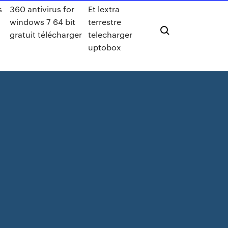
s
360 antivirus for
Et lextra
windows 7 64 bit
terrestre
gratuit télécharger
telecharger
uptobox