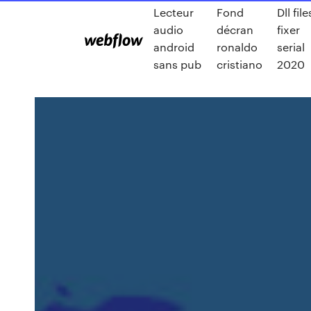
Lecteur
Fond
Dll file
audio
décran
fixer
android
ronaldo
serial
sans pub
cristiano
2020