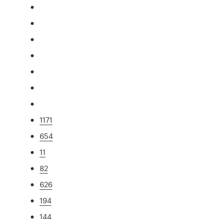
1171
654
11
82
626
194
144