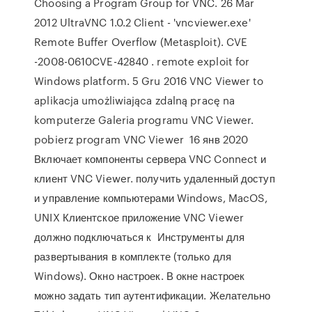
Choosing a Program Group for VNC. 26 Mar
2012 UltraVNC 1.0.2 Client - 'vncviewer.exe'
Remote Buffer Overflow (Metasploit). CVE
-2008-0610CVE-42840 . remote exploit for
Windows platform. 5 Gru 2016 VNC Viewer to
aplikacja umożliwiająca zdalną pracę na
komputerze Galeria programu VNC Viewer.
pobierz program VNC Viewer 16 янв 2020
Включает компоненты сервера VNC Connect и
клиент VNC Viewer. получить удаленный доступ
и управление компьютерами Windows, MacOS,
UNIX Клиентское приложение VNC Viewer
должно подключаться к Инструменты для
развертывания в комплекте (только для
Windows). Окно настроек. В окне настроек
можно задать тип аутентификации. Желательно