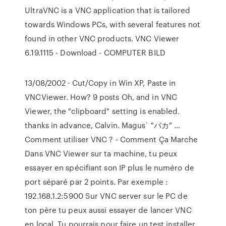
UltraVNC is a VNC application that is tailored
towards Windows PCs, with several features not
found in other VNC products. VNC Viewer
6.19.1115 - Download - COMPUTER BILD
13/08/2002 · Cut/Copy in Win XP, Paste in
VNCViewer. How? 9 posts Oh, and in VNC
Viewer, the "clipboard" setting is enabled.
thanks in advance, Calvin. Magus` "バカ" …
Comment utiliser VNC ? - Comment Ça Marche
Dans VNC Viewer sur ta machine, tu peux
essayer en spécifiant son IP plus le numéro de
port séparé par 2 points. Par exemple :
192.168.1.2:5900 Sur VNC server sur le PC de
ton père tu peux aussi essayer de lancer VNC
en local. Tu pourrais pour faire un test installer