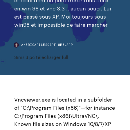
en win 98 et vnc 3.3 .. aucun souci. Lui
est passé sous XP. Moi toujours sous
win98 et impossible de faire marcher
AMERICAFILESOZPF.WEB.APP
Sims 3 pc télécharger full
Vncviewer.exe is located in a subfolder
of "C:\Program Files (x86)"—for instance
C:\Program Files (x86)\UltraVNC\.
Known file sizes on Windows 10/8/7/XP