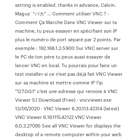
setting is enabled. thanks in advance, Calvin.
Magus` "バカ" … Comment utiliser VNC ? -
Comment Ça Marche Dans VNC Viewer sur ta
machine, tu peux essayer en spécifiant son IP
plus le numéro de port séparé par 2 points. Par
exemple : 192.168.1.2:5900 Sur VNC server sur
le PC de ton père tu peux aussi essayer de
lancer VNC en local. Tu pourrais pour faire un
test installer si ce n'est pas déjà fait VNC Viewer
sur sa machine et mettre comme IP l'ip
"127.0.0.1" c'est une adresse qui renvoie à VNC
Viewer 5.1 Download (Free) - vncviewer.exe
13/05/2020 · VNC Viewer 6.20.113.42314 (latest)
VNC Viewer 6.19.1115.42122 VNC Viewer
6.0.3.27095 See all VNC Viewer for displays the
desktop of a remote computer within your web