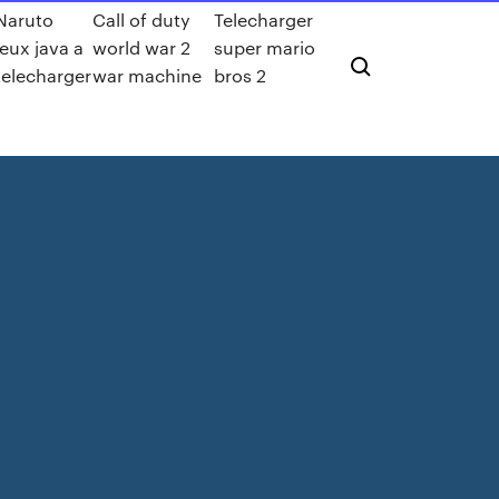
Naruto
Call of duty
Telecharger
jeux java a
world war 2
super mario
telecharger
war machine
bros 2