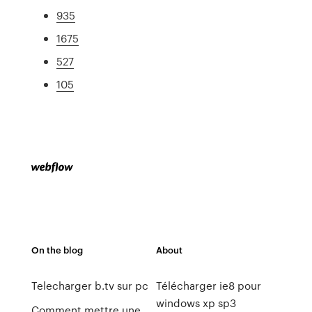
935
1675
527
105
On the blog
About
Telecharger b.tv sur pc
Télécharger ie8 pour
windows xp sp3
Comment mettre une