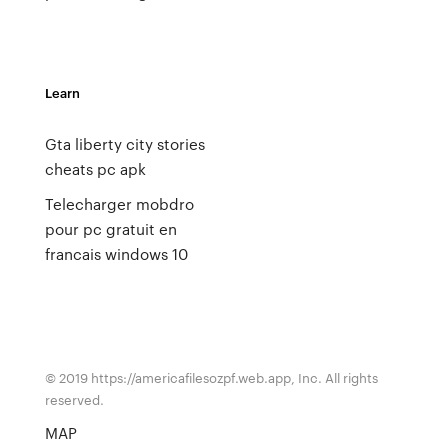
Learn
Gta liberty city stories
cheats pc apk
Telecharger mobdro
pour pc gratuit en
francais windows 10
© 2019 https://americafilesozpf.web.app, Inc. All rights
reserved.
MAP