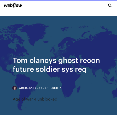
Tom clancys ghost recon
future soldier sys req
AMERICAFILESOZPF.WEB.APP
Age of war 4 unblocked