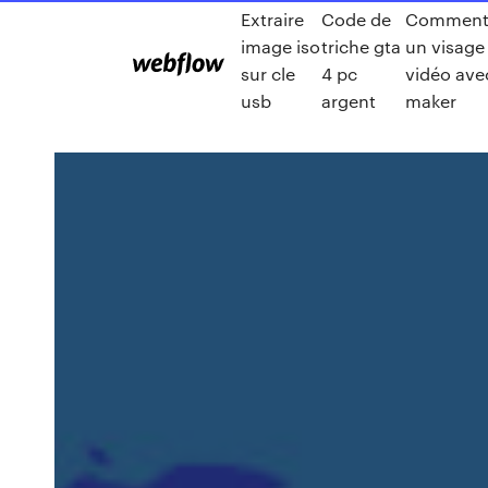
Extraire
Code de
Comment 
image iso
triche gta
un visage
sur cle
4 pc
vidéo ave
usb
argent
maker