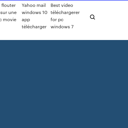
flouter
Yahoo mail
Best video
 sur une
windows 10
téléchargerer
c movie
app
for pc
télécharger
windows 7