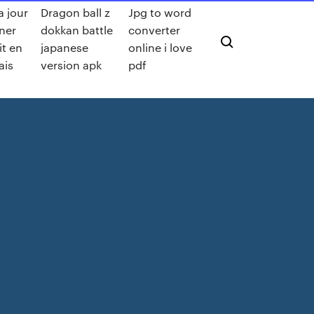
a jour
Dragon ball z
Jpg to word
ner
dokkan battle
converter
it en
japanese
online i love
ais
version apk
pdf