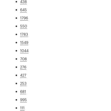
438
645
1796
550
1783
1549
1044
708
276
427
253
681
995
111