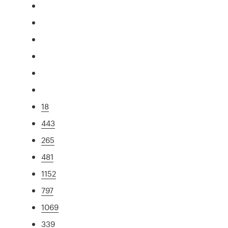
18
443
265
481
1152
797
1069
339