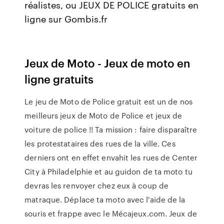
réalistes, ou JEUX DE POLICE gratuits en
ligne sur Gombis.fr
Jeux de Moto - Jeux de moto en
ligne gratuits
Le jeu de Moto de Police gratuit est un de nos
meilleurs jeux de Moto de Police et jeux de
voiture de police !! Ta mission : faire disparaître
les protestataires des rues de la ville. Ces
derniers ont en effet envahit les rues de Center
City à Philadelphie et au guidon de ta moto tu
devras les renvoyer chez eux à coup de
matraque. Déplace ta moto avec l'aide de la
souris et frappe avec le Mécajeux.com. Jeux de