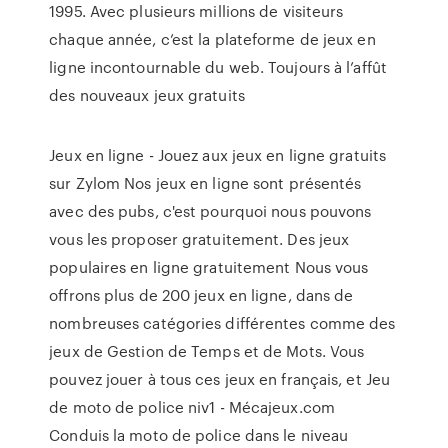
1995. Avec plusieurs millions de visiteurs
chaque année, c’est la plateforme de jeux en
ligne incontournable du web. Toujours à l’affût
des nouveaux jeux gratuits
Jeux en ligne - Jouez aux jeux en ligne gratuits
sur Zylom Nos jeux en ligne sont présentés
avec des pubs, c'est pourquoi nous pouvons
vous les proposer gratuitement. Des jeux
populaires en ligne gratuitement Nous vous
offrons plus de 200 jeux en ligne, dans de
nombreuses catégories différentes comme des
jeux de Gestion de Temps et de Mots. Vous
pouvez jouer à tous ces jeux en français, et Jeu
de moto de police niv1 - Mécajeux.com
Conduis la moto de police dans le niveau