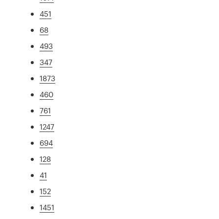
451
68
493
347
1873
460
761
1247
694
128
41
152
1451