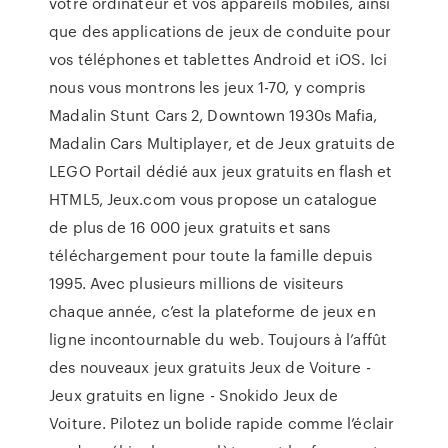
votre ordinateur et vos appareils mobiles, ainsi
que des applications de jeux de conduite pour
vos téléphones et tablettes Android et iOS. Ici
nous vous montrons les jeux 1-70, y compris
Madalin Stunt Cars 2, Downtown 1930s Mafia,
Madalin Cars Multiplayer, et de Jeux gratuits de
LEGO Portail dédié aux jeux gratuits en flash et
HTML5, Jeux.com vous propose un catalogue
de plus de 16 000 jeux gratuits et sans
téléchargement pour toute la famille depuis
1995. Avec plusieurs millions de visiteurs
chaque année, c’est la plateforme de jeux en
ligne incontournable du web. Toujours à l’affût
des nouveaux jeux gratuits Jeux de Voiture -
Jeux gratuits en ligne - Snokido Jeux de
Voiture. Pilotez un bolide rapide comme l’éclair