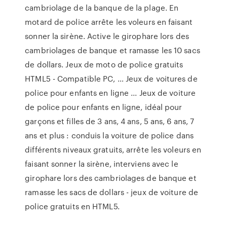
cambriolage de la banque de la plage. En
motard de police arrête les voleurs en faisant
sonner la sirène. Active le girophare lors des
cambriolages de banque et ramasse les 10 sacs
de dollars. Jeux de moto de police gratuits
HTML5 - Compatible PC, … Jeux de voitures de
police pour enfants en ligne ... Jeux de voiture
de police pour enfants en ligne, idéal pour
garçons et filles de 3 ans, 4 ans, 5 ans, 6 ans, 7
ans et plus : conduis la voiture de police dans
différents niveaux gratuits, arrête les voleurs en
faisant sonner la sirène, interviens avec le
girophare lors des cambriolages de banque et
ramasse les sacs de dollars - jeux de voiture de
police gratuits en HTML5.