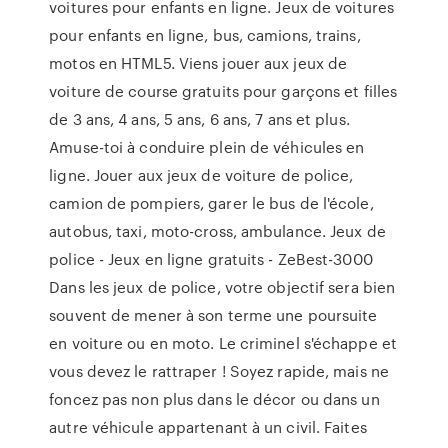
voitures pour enfants en ligne. Jeux de voitures
pour enfants en ligne, bus, camions, trains,
motos en HTML5. Viens jouer aux jeux de
voiture de course gratuits pour garçons et filles
de 3 ans, 4 ans, 5 ans, 6 ans, 7 ans et plus.
Amuse-toi à conduire plein de véhicules en
ligne. Jouer aux jeux de voiture de police,
camion de pompiers, garer le bus de l'école,
autobus, taxi, moto-cross, ambulance. Jeux de
police - Jeux en ligne gratuits - ZeBest-3000
Dans les jeux de police, votre objectif sera bien
souvent de mener à son terme une poursuite
en voiture ou en moto. Le criminel s'échappe et
vous devez le rattraper ! Soyez rapide, mais ne
foncez pas non plus dans le décor ou dans un
autre véhicule appartenant à un civil. Faites