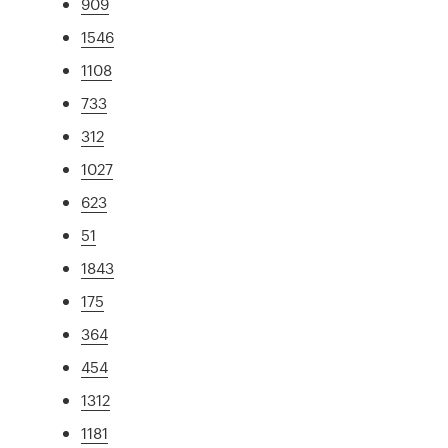
909
1546
1108
733
312
1027
623
51
1843
175
364
454
1312
1181