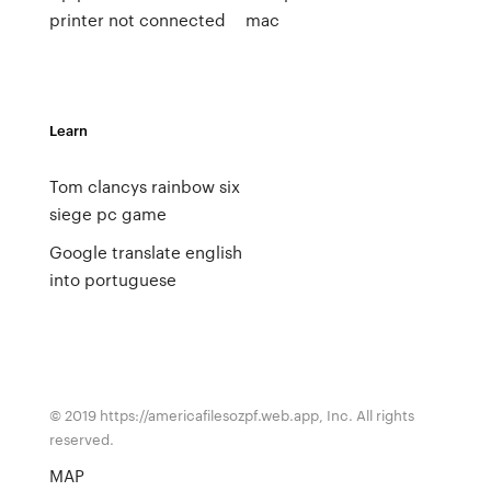
printer not connected
mac
Learn
Tom clancys rainbow six
siege pc game
Google translate english
into portuguese
© 2019 https://americafilesozpf.web.app, Inc. All rights
reserved.
MAP