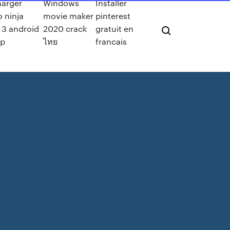
harger
Windows
Installer
 ninja
movie maker
pinterest
 3 android
2020 crack
gratuit en
pp
ไทย
francais