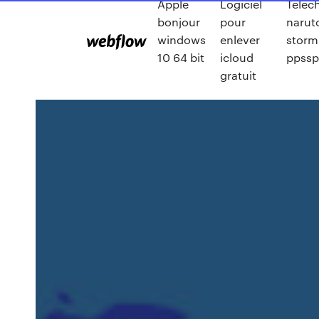
Apple
Logiciel
Téléc
bonjour
pour
naruto
windows
enlever
storm
10 64 bit
icloud
ppss
gratuit