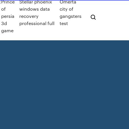
x
Prince
Stellar phoenix
Omerta
of
windows data
city of
persia
recovery
gangsters
3d
professional full
test
game