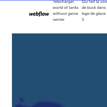
Télécharger
Qui fait la voi
world of tanks
de buck dans
without game
lage de glace
center
3