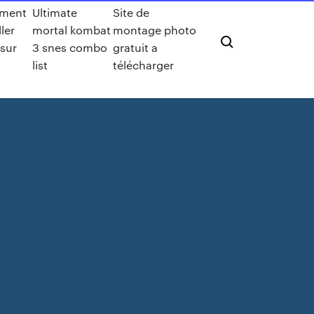
ment
Ultimate
Site de
ller
mortal kombat
montage photo
 sur
3 snes combo
gratuit a
list
télécharger