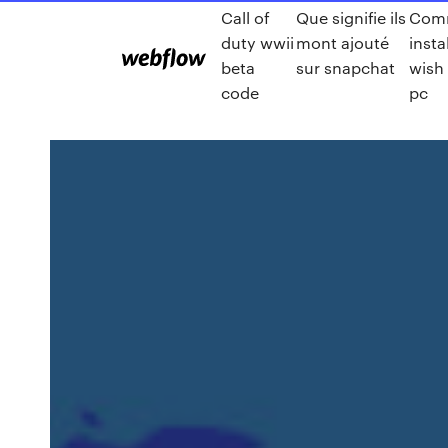
Call of
Que signifie ils
Com
duty wwii
mont ajouté
insta
beta
sur snapchat
wish
code
pc