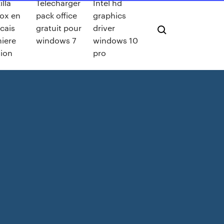
lla
Telecharger
Intel hd
fox en
pack office
graphics
cais
gratuit pour
driver
niere
windows 7
windows 10
sion
pro