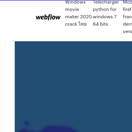
Windows
Télécharger
Mozi
movie
python for
fire
maker 2020
windows 7
fran
crack ไทย
64 bits
der
ver