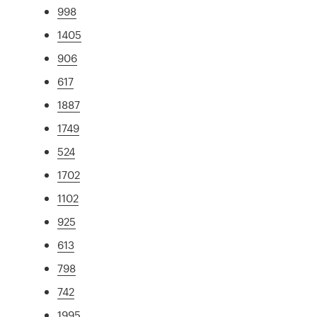
998
1405
906
617
1887
1749
524
1702
1102
925
613
798
742
1995