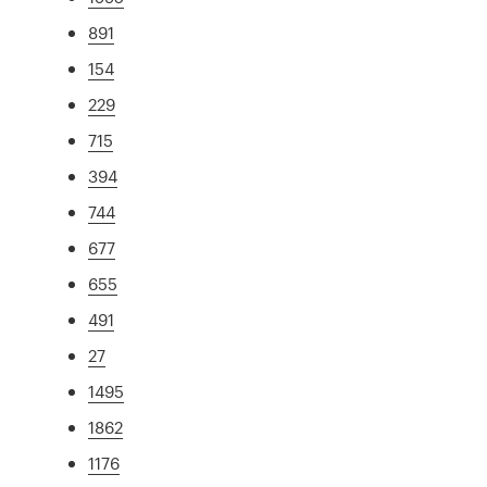
891
154
229
715
394
744
677
655
491
27
1495
1862
1176