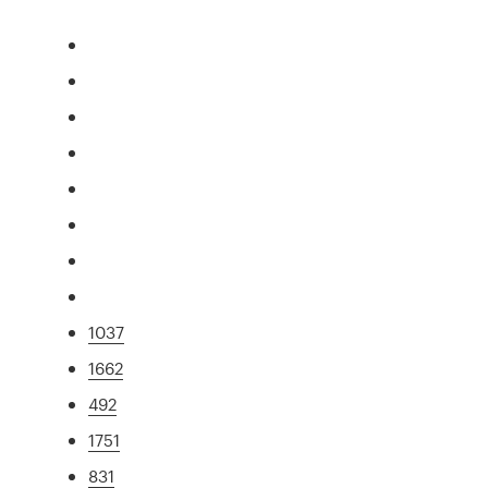
1037
1662
492
1751
831