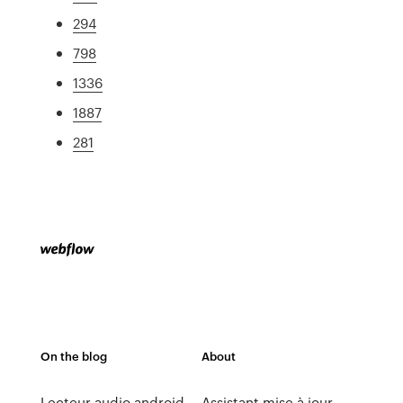
294
798
1336
1887
281
On the blog
About
Lecteur audio android
Assistant mise à jour